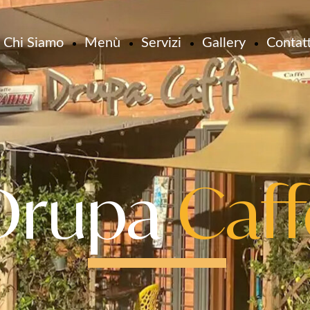
Chi Siamo
Menù
Servizi
Gallery
Contatt
Drupa
Caff